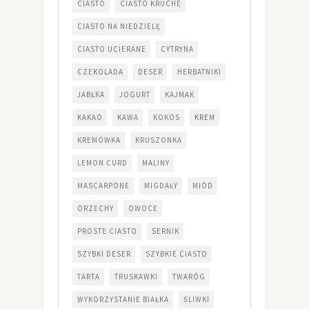
CIASTO
CIASTO KRUCHE
CIASTO NA NIEDZIELĘ
CIASTO UCIERANE
CYTRYNA
CZEKOLADA
DESER
HERBATNIKI
JABŁKA
JOGURT
KAJMAK
KAKAO
KAWA
KOKOS
KREM
KREMÓWKA
KRUSZONKA
LEMON CURD
MALINY
MASCARPONE
MIGDAŁY
MIÓD
ORZECHY
OWOCE
PROSTE CIASTO
SERNIK
SZYBKI DESER
SZYBKIE CIASTO
TARTA
TRUSKAWKI
TWARÓG
WYKORZYSTANIE BIAŁKA
ŚLIWKI