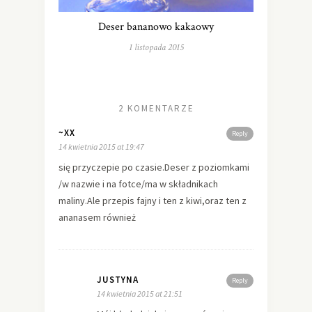
Deser bananowo kakaowy
1 listopada 2015
2 KOMENTARZE
~XX
Reply
14 kwietnia 2015 at 19:47
się przyczepie po czasie.Deser z poziomkami
/w nazwie i na fotce/ma w składnikach
maliny.Ale przepis fajny i ten z kiwi,oraz ten z
ananasem również
JUSTYNA
Reply
14 kwietnia 2015 at 21:51