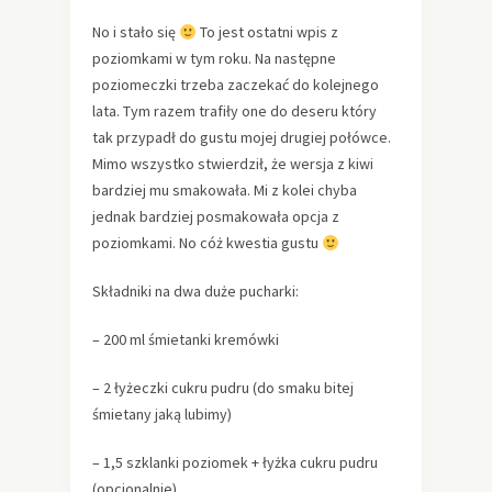
No i stało się
To jest ostatni wpis z
poziomkami w tym roku. Na następne
poziomeczki trzeba zaczekać do kolejnego
lata. Tym razem trafiły one do deseru który
tak przypadł do gustu mojej drugiej połówce.
Mimo wszystko stwierdził, że wersja z kiwi
bardziej mu smakowała. Mi z kolei chyba
jednak bardziej posmakowała opcja z
poziomkami. No cóż kwestia gustu
Składniki na dwa duże pucharki:
– 200 ml śmietanki kremówki
– 2 łyżeczki cukru pudru (do smaku bitej
śmietany jaką lubimy)
– 1,5 szklanki poziomek + łyżka cukru pudru
(opcjonalnie)