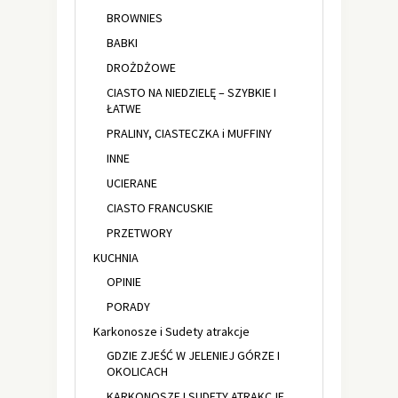
BROWNIES
BABKI
DROŻDŻOWE
CIASTO NA NIEDZIELĘ – SZYBKIE I
ŁATWE
PRALINY, CIASTECZKA i MUFFINY
INNE
UCIERANE
CIASTO FRANCUSKIE
PRZETWORY
KUCHNIA
OPINIE
PORADY
Karkonosze i Sudety atrakcje
GDZIE ZJEŚĆ W JELENIEJ GÓRZE I
OKOLICACH
KARKONOSZE I SUDETY ATRAKCJE