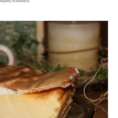
owujemy w lodówce.