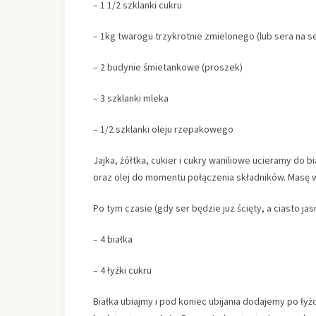
– 1 1/2 szklanki cukru
– 1kg twarogu trzykrotnie zmielonego (lub sera na se
– 2 budynie śmietankowe (proszek)
– 3 szklanki mleka
– 1/2 szklanki oleju rzepakowego
Jajka, żółtka, cukier i cukry waniliowe ucieramy do
oraz olej do momentu połączenia składników. Masę 
Po tym czasie (gdy ser będzie juz ścięty, a ciasto j
– 4 białka
– 4 łyżki cukru
Białka ubiajmy i pod koniec ubijania dodajemy po ły