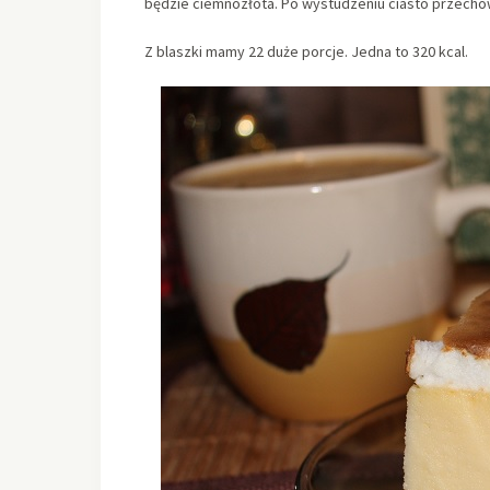
będzie ciemnozłota. Po wystudzeniu ciasto przech
Z blaszki mamy 22 duże porcje. Jedna to 320 kcal.