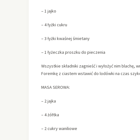
– 1 jajko
– 4 łyżki cukru
– 3 łyżki kwaśnej śmietany
– 1 łyżeczka proszku do pieczenia
Wszystkie składniki zagnieść i wyłożyć nim blachę, 
Foremkę z ciastem wstawić do lodówki na czas szy
MASA SEROWA:
– 2 jajka
– 4 żółtka
– 2 cukry waniliowe