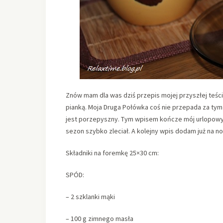
Znów mam dla was dziś przepis mojej przyszłej teści
pianką. Moja Druga Połówka coś nie przepada za tym 
jest porzepyszny. Tym wpisem kończe mój urlopow
sezon szybko zleciał. A kolejny wpis dodam już na n
Składniki na foremkę 25×30 cm:
SPÓD:
– 2 szklanki mąki
– 100 g zimnego masła