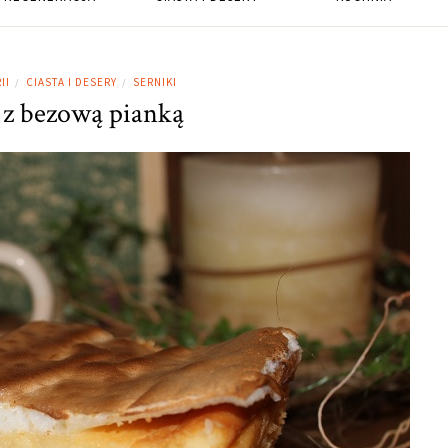
II
CIASTA I DESERY
SERNIKI
/
/
 z bezową pianką