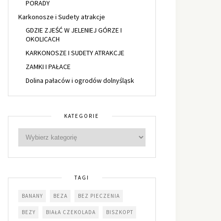
PORADY
Karkonosze i Sudety atrakcje
GDZIE ZJEŚĆ W JELENIEJ GÓRZE I
OKOLICACH
KARKONOSZE I SUDETY ATRAKCJE
ZAMKI I PAŁACE
Dolina pałaców i ogrodów dolnyśląsk
KATEGORIE
TAGI
BANANY
BEZA
BEZ PIECZENIA
BEZY
BIAŁA CZEKOLADA
BISZKOPT