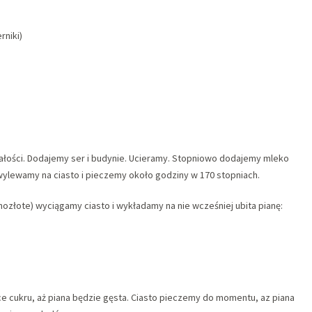
rniki)
 białości. Dodajemy ser i budynie. Ucieramy. Stopniowo dodajemy mleko
wylewamy na ciasto i pieczemy około godziny w 170 stopniach.
asnozłote) wyciągamy ciasto i wykładamy na nie wcześniej ubita pianę:
żce cukru, aż piana będzie gęsta. Ciasto pieczemy do momentu, az piana