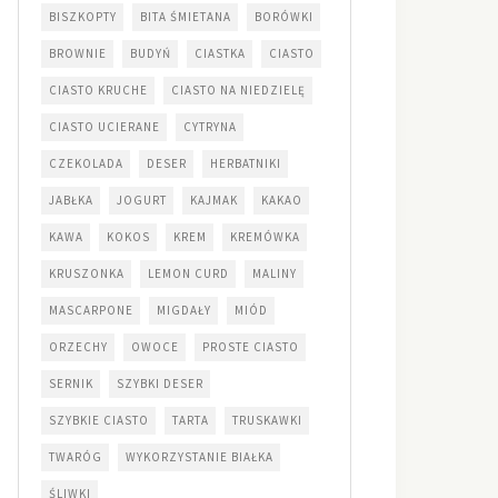
BISZKOPTY
BITA ŚMIETANA
BORÓWKI
BROWNIE
BUDYŃ
CIASTKA
CIASTO
CIASTO KRUCHE
CIASTO NA NIEDZIELĘ
CIASTO UCIERANE
CYTRYNA
CZEKOLADA
DESER
HERBATNIKI
JABŁKA
JOGURT
KAJMAK
KAKAO
KAWA
KOKOS
KREM
KREMÓWKA
KRUSZONKA
LEMON CURD
MALINY
MASCARPONE
MIGDAŁY
MIÓD
ORZECHY
OWOCE
PROSTE CIASTO
SERNIK
SZYBKI DESER
SZYBKIE CIASTO
TARTA
TRUSKAWKI
TWARÓG
WYKORZYSTANIE BIAŁKA
ŚLIWKI