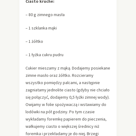
Ciasto kruche:
– 80 g zimnego masła
– 1 szklanka mąki
– 1 żółtko
– 1 łyżka cukru pudru
Cukier mieszamy z mąką. Dodajemy posiekane
zimne masło oraz żółtko. Rozcieramy
wszystko pomiędzy palcami, a następnie
zagniatamy jednolite ciasto (gdyby nie chciało
się połączyć, dodajemy 0,5 łyżki zimnej wody).
Owijamy w folie spożywaczą i wstawiamy do
lodówki na pół godziny. Po tym czasie
wykładamy foremkę papierem do pieczenia,
wałkujemy ciasto o większej średnicy niż
foremka i przekładamy je do niej. Brzegi