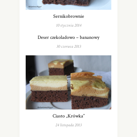
Sernikobrownie
10 stycznia 2014
Deser czekoladowo – bananowy
30 czerwca 2013
Ciasto „Krówka”
24 listopada 2013