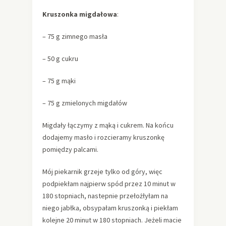
Kruszonka migdałowa
:
– 75 g zimnego masła
– 50 g cukru
– 75 g mąki
– 75 g zmielonych migdałów
Migdały łączymy z mąką i cukrem. Na końcu
dodajemy masło i rozcieramy kruszonkę
pomiędzy palcami.
Mój piekarnik grzeje tylko od góry, więc
podpiekłam najpierw spód przez 10 minut w
180 stopniach, nastepnie przełożłyłam na
niego jabłka, obsypałam kruszonką i piekłam
kolejne 20 minut w 180 stopniach. Jeżeli macie