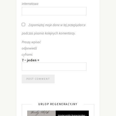
internetowa
Zapamiętaj moje dane w tej przeglądarce
podczas pisania kolejnych komentarzy.
Proszę wpisać
odpowiedź
cyframi:
7 − jeden =
URLOP REGENERACYJNY