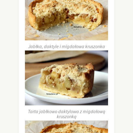
Jabłka, daktyle i migdałowa kruszonka
Tarta jabłkowo daktylowa z migdałową
kruszonką