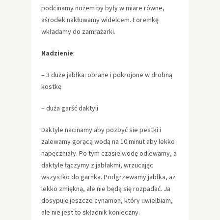
podcinamy nożem by były w miare równe,
aśrodek nakłuwamy widelcem. Foremkę
wkładamy do zamrażarki.
Nadzienie
:
– 3 duże jabłka: obrane i pokrojone w drobną
kostkę
– duża garść daktyli
Daktyle nacinamy aby pozbyć sie pestki i
zalewamy gorącą wodą na 10 minut aby lekko
napęczniały. Po tym czasie wodę odlewamy, a
daktyle łączymy z jabłakmi, wrzucając
wszystko do garnka. Podgrzewamy jabłka, aż
lekko zmiękną, ale nie będą się rozpadać. Ja
dosypuję jeszcze cynamon, który uwielbiam,
ale nie jest to składnik konieczny.