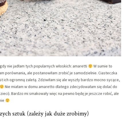
igdy nie jadłam tych popularnych włoskich: amaretti
W sumie to
am porównania, ale postanowiłam zrobić je samodzielnie. Ciasteczka
est ich ogromną zaletą. Zdziwiłam się ale wyszły bardzo mocno sycące,
Nie miałam w domu amaretto dlatego zdecydowałam się dolać do
dzieci). Bardzo mi smakowały więc na pewno będę je jeszcze robić, ale
nie
zych sztuk (zależy jak duże zrobimy)