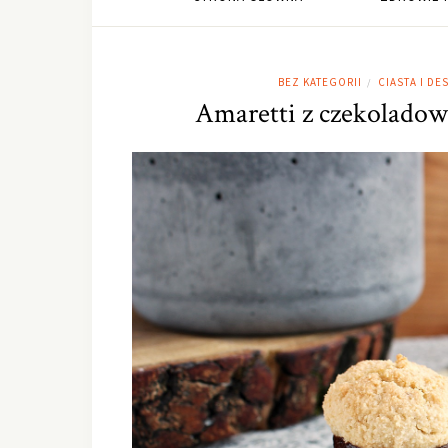
BEZ KATEGORII
CIASTA I DE
/
Amaretti z czekoladow