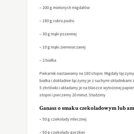
– 200 g mielonych migdałów
– 180 g cukru pudru
– 30 g mąki pszennej
– 10 g mąki ziemniaczanej
– 2 białka
Piekarnik nastawiamy na 180 stopni. Migdały łączy
białka i dokładnie łączymy je z suchymi składnikami z
5 złotówki i układamy je na blaszce wyłożonej papi
stopni i pieczemy 20 minut. Studzimy
Ganasz o smaku czekoladowym lub am
– 50 g czekolady mlecznej
– 50 g czekolady gorzkiej