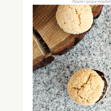
Pyszne i sycące migda