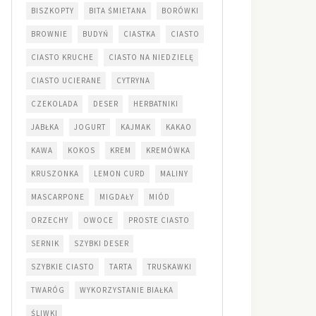
BISZKOPTY
BITA ŚMIETANA
BORÓWKI
BROWNIE
BUDYŃ
CIASTKA
CIASTO
CIASTO KRUCHE
CIASTO NA NIEDZIELĘ
CIASTO UCIERANE
CYTRYNA
CZEKOLADA
DESER
HERBATNIKI
JABŁKA
JOGURT
KAJMAK
KAKAO
KAWA
KOKOS
KREM
KREMÓWKA
KRUSZONKA
LEMON CURD
MALINY
MASCARPONE
MIGDAŁY
MIÓD
ORZECHY
OWOCE
PROSTE CIASTO
SERNIK
SZYBKI DESER
SZYBKIE CIASTO
TARTA
TRUSKAWKI
TWARÓG
WYKORZYSTANIE BIAŁKA
ŚLIWKI