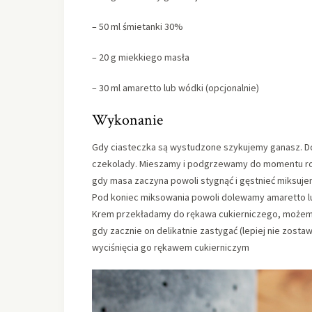
– 50 ml śmietanki 30%
– 20 g miekkiego masła
– 30 ml amaretto lub wódki (opcjonalnie)
Wykonanie
Gdy ciasteczka są wystudzone szykujemy ganasz. D
czekolady. Mieszamy i podgrzewamy do momentu rozp
gdy masa zaczyna powoli stygnąć i gęstnieć miksuje
Pod koniec miksowania powoli dolewamy amaretto lu
Krem przekładamy do rękawa cukierniczego, możemy
gdy zacznie on delikatnie zastygać (lepiej nie zost
wyciśnięcia go rękawem cukierniczym