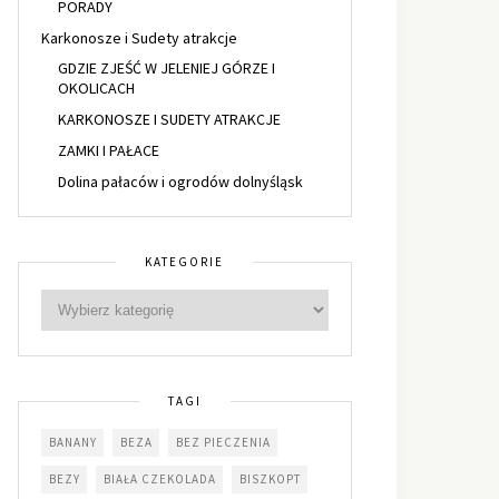
PORADY
Karkonosze i Sudety atrakcje
GDZIE ZJEŚĆ W JELENIEJ GÓRZE I
OKOLICACH
KARKONOSZE I SUDETY ATRAKCJE
ZAMKI I PAŁACE
Dolina pałaców i ogrodów dolnyśląsk
KATEGORIE
TAGI
BANANY
BEZA
BEZ PIECZENIA
BEZY
BIAŁA CZEKOLADA
BISZKOPT