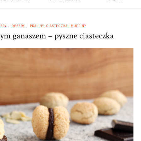
SERY
DESERY
PRALINY, CIASTECZKA I MUFFINY
/
/
ym ganaszem – pyszne ciasteczka