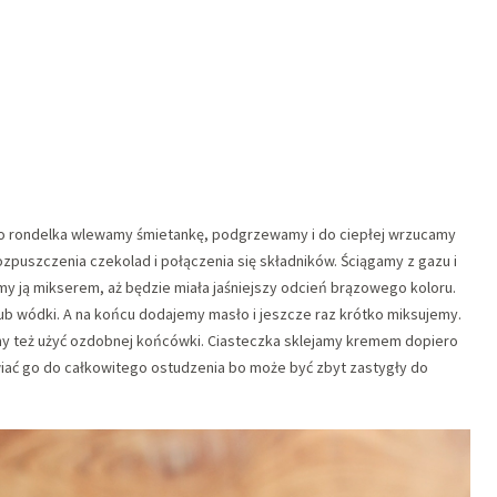
o rondelka wlewamy śmietankę, podgrzewamy i do ciepłej wrzucamy
uszczenia czekolad i połączenia się składników. Ściągamy z gazu i
my ją mikserem, aż będzie miała jaśniejszy odcień brązowego koloru.
b wódki. A na końcu dodajemy masło i jeszcze raz krótko miksujemy.
 też użyć ozdobnej końcówki. Ciasteczka sklejamy kremem dopiero
awiać go do całkowitego ostudzenia bo może być zbyt zastygły do