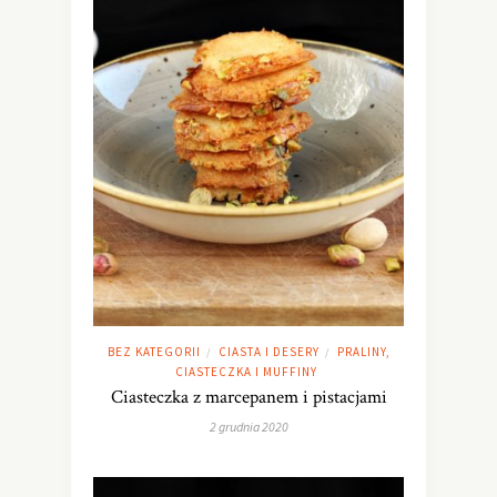
BEZ KATEGORII
CIASTA I DESERY
PRALINY,
/
/
CIASTECZKA I MUFFINY
Ciasteczka z marcepanem i pistacjami
2 grudnia 2020