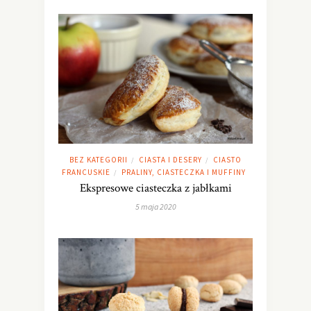
BEZ KATEGORII
CIASTA I DESERY
CIASTO
/
/
FRANCUSKIE
PRALINY, CIASTECZKA I MUFFINY
/
Ekspresowe ciasteczka z jabłkami
5 maja 2020