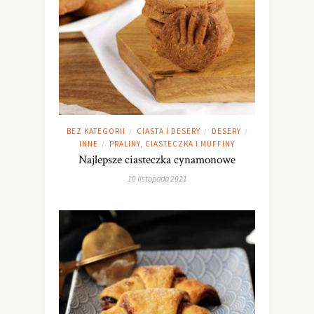
BEZ KATEGORII
CIASTA I DESERY
DESERY
/
/
/
INNE
PRALINY, CIASTECZKA I MUFFINY
/
Najlepsze ciasteczka cynamonowe
10 listopada 2021