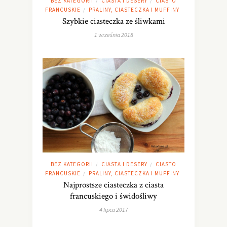
BEZ KATEGORII
CIASTA I DESERY
CIASTO
/
/
FRANCUSKIE
PRALINY, CIASTECZKA I MUFFINY
/
Szybkie ciasteczka ze śliwkami
1 września 2018
BEZ KATEGORII
CIASTA I DESERY
CIASTO
/
/
FRANCUSKIE
PRALINY, CIASTECZKA I MUFFINY
/
Najprostsze ciasteczka z ciasta
francuskiego i świdośliwy
4 lipca 2017