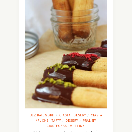
BEZ KATEGORII
CIASTA I DESERY
CIASTA
/
/
KRUCHE I TARTY
DESERY
PRALINY,
/
/
CIASTECZKA I MUFFINY