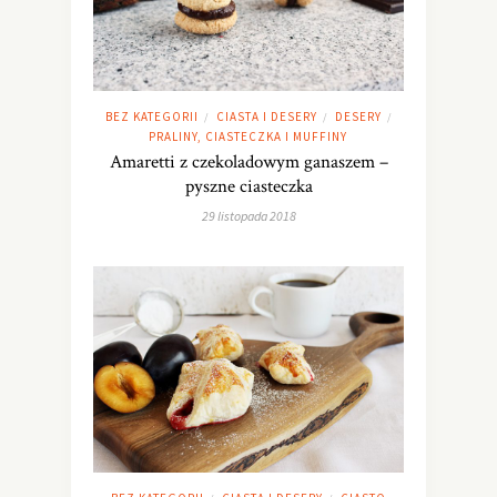
BEZ KATEGORII
CIASTA I DESERY
DESERY
/
/
/
PRALINY, CIASTECZKA I MUFFINY
Amaretti z czekoladowym ganaszem –
pyszne ciasteczka
29 listopada 2018