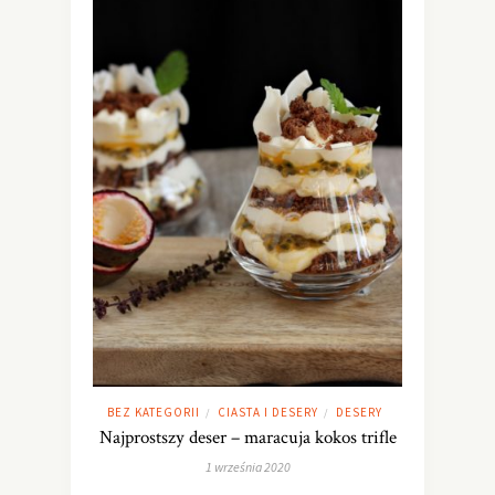
BEZ KATEGORII
CIASTA I DESERY
DESERY
/
/
Najprostszy deser – maracuja kokos trifle
1 września 2020