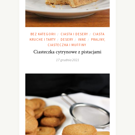
BEZ KATEGORII
CIASTA I DESERY
CIASTA
/
/
KRUCHE I TARTY
DESERY
INNE
PRALINY,
/
/
/
CIASTECZKA I MUFFINY
Ciasteczka cytrynowe z pistacjami
17 grudnia 2021