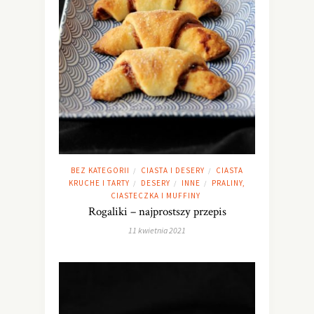
BEZ KATEGORII
CIASTA I DESERY
CIASTA
/
/
KRUCHE I TARTY
DESERY
INNE
PRALINY,
/
/
/
CIASTECZKA I MUFFINY
Rogaliki – najprostszy przepis
11 kwietnia 2021