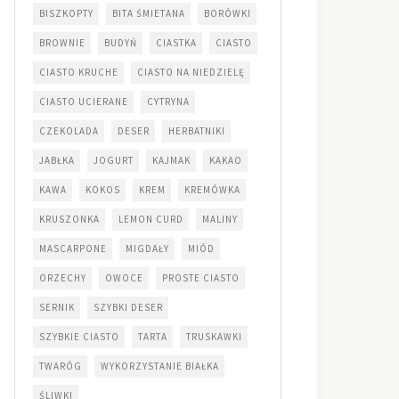
BISZKOPTY
BITA ŚMIETANA
BORÓWKI
BROWNIE
BUDYŃ
CIASTKA
CIASTO
CIASTO KRUCHE
CIASTO NA NIEDZIELĘ
CIASTO UCIERANE
CYTRYNA
CZEKOLADA
DESER
HERBATNIKI
JABŁKA
JOGURT
KAJMAK
KAKAO
KAWA
KOKOS
KREM
KREMÓWKA
KRUSZONKA
LEMON CURD
MALINY
MASCARPONE
MIGDAŁY
MIÓD
ORZECHY
OWOCE
PROSTE CIASTO
SERNIK
SZYBKI DESER
SZYBKIE CIASTO
TARTA
TRUSKAWKI
TWARÓG
WYKORZYSTANIE BIAŁKA
ŚLIWKI