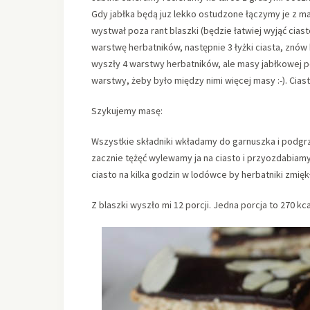
Gdy jabłka będą juz lekko ostudzone łączymy je z m
wystwał poza rant blaszki (będzie łatwiej wyjąć ci
warstwę herbatników, następnie 3 łyżki ciasta, znów 
wyszły 4 warstwy herbatników, ale masy jabłkowej 
warstwy, żeby było między nimi więcej masy :-). Cia
Szykujemy masę:
Wszystkie składniki wkładamy do garnuszka i podgr
zacznie tężęć wylewamy ja na ciasto i przyozdabiam
ciasto na kilka godzin w lodówce by herbatniki zmięk
Z blaszki wyszło mi 12 porcji. Jedna porcja to 270 kca