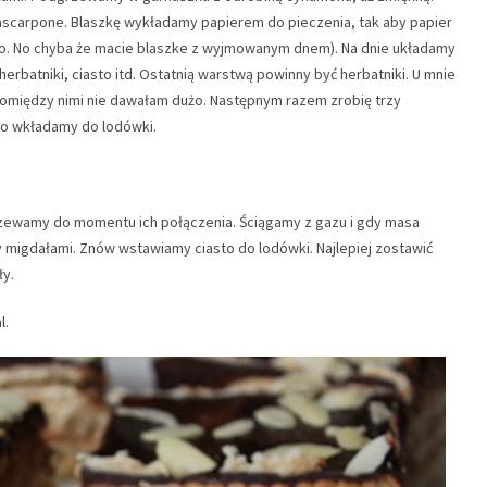
ascarpone. Blaszkę wykładamy papierem do pieczenia, tak aby papier
asto. No chyba że macie blaszke z wyjmowanym dnem). Na dnie układamy
herbatniki, ciasto itd. Ostatnią warstwą powinny być herbatniki. U mnie
pomiędzy nimi nie dawałam dużo. Następnym razem zrobię trzy
sto wkładamy do lodówki.
zewamy do momentu ich połączenia. Ściągamy z gazu i gdy masa
y migdałami. Znów wstawiamy ciasto do lodówki. Najlepiej zostawić
ły.
l.