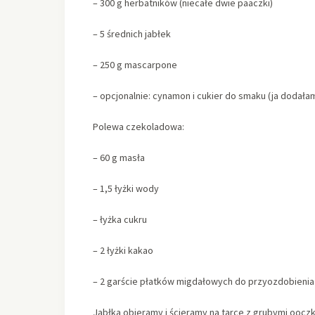
– 300 g herbatników (niecałe dwie paaczki)
– 5 średnich jabłek
– 250 g mascarpone
– opcjonalnie: cynamon i cukier do smaku (ja dodał
Polewa czekoladowa:
– 60 g masła
– 1,5 łyżki wody
– łyżka cukru
– 2 łyżki kakao
– 2 garście płatków migdałowych do przyozdobienia
Jabłka obieramy i ścieramy na tarce z grubymi ooc