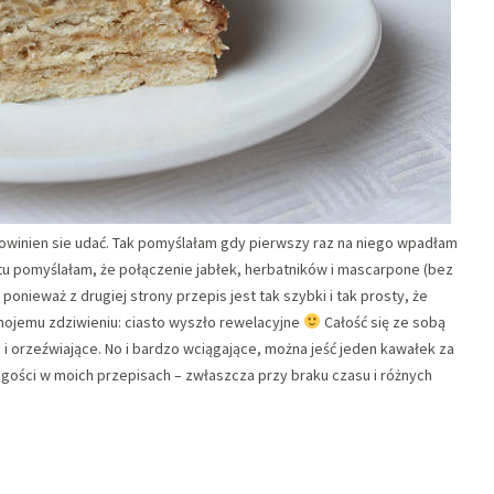
owinien sie udać. Tak pomyślałam gdy pierwszy raz na niego wpadłam
tu pomyślałam, że połączenie jabłek, herbatników i mascarpone (bez
ponieważ z drugiej strony przepis jest tak szybki i tak prosty, że
mojemu zdziwieniu: ciasto wyszło rewelacyjne
Całość się ze sobą
ie i orzeźwiające. No i bardzo wciągające, można jeść jeden kawałek za
agości w moich przepisach – zwłaszcza przy braku czasu i różnych