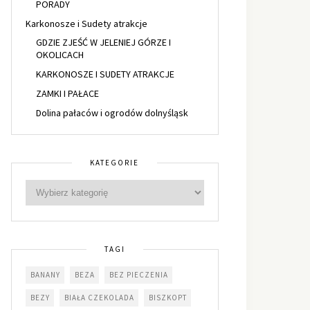
PORADY
Karkonosze i Sudety atrakcje
GDZIE ZJEŚĆ W JELENIEJ GÓRZE I
OKOLICACH
KARKONOSZE I SUDETY ATRAKCJE
ZAMKI I PAŁACE
Dolina pałaców i ogrodów dolnyśląsk
KATEGORIE
TAGI
BANANY
BEZA
BEZ PIECZENIA
BEZY
BIAŁA CZEKOLADA
BISZKOPT