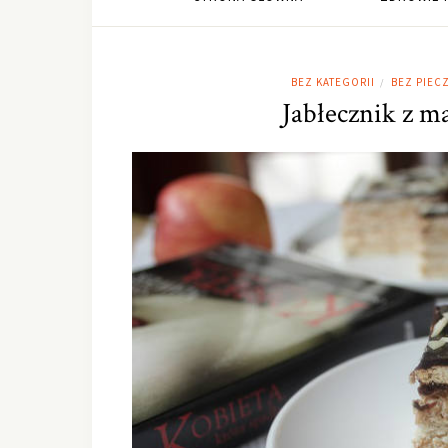
BEZ KATEGORII
BEZ PIEC
/
Jabłecznik z m