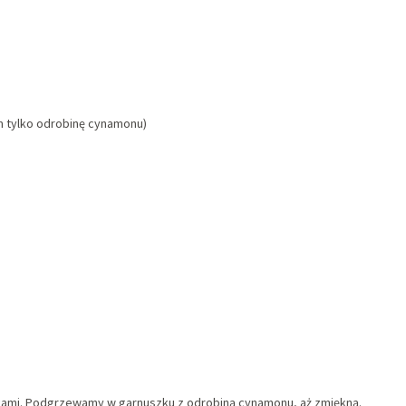
am tylko odrobinę cynamonu)
zkami. Podgrzewamy w garnuszku z odrobiną cynamonu, aż zmiękną.