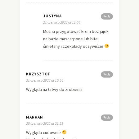
JUSTYNA
Reply
21 czerwca 2022 at 11:04
Można przygotować krem bez jajek:
na bazie mascarpone lub bitej
śmietany i czekolady oczywiście
KRZYSZTOF
Reply
21 czerwca 2022 at 10:56
Wygląda na łatwy do zrobienia.
MARKAN
Reply
25 czerwca 2022 at 21:23
Wygląda cudownie