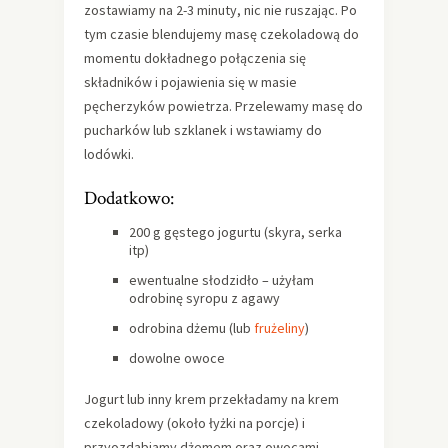
zostawiamy na 2-3 minuty, nic nie ruszając. Po
tym czasie blendujemy masę czekoladową do
momentu dokładnego połączenia się
składników i pojawienia się w masie
pęcherzyków powietrza. Przelewamy masę do
pucharków lub szklanek i wstawiamy do
lodówki.
Dodatkowo:
200 g gęstego jogurtu (skyra, serka
itp)
ewentualne słodzidło – użyłam
odrobinę syropu z agawy
odrobina dżemu (lub
frużeliny
)
dowolne owoce
Jogurt lub inny krem przekładamy na krem
czekoladowy (około łyżki na porcje) i
przyozdabiamy dżemem oraz owocami.