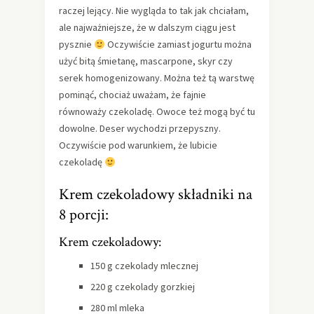
raczej lejący. Nie wygląda to tak jak chciałam,
ale najważniejsze, że w dalszym ciągu jest
pysznie
Oczywiście zamiast jogurtu można
użyć bitą śmietanę, mascarpone, skyr czy
serek homogenizowany. Można też tą warstwę
pominąć, chociaż uważam, że fajnie
równoważy czekoladę. Owoce też mogą być tu
dowolne. Deser wychodzi przepyszny.
Oczywiście pod warunkiem, że lubicie
czekoladę
Krem czekoladowy składniki na
8 porcji:
Krem czekoladowy:
150 g czekolady mlecznej
220 g czekolady gorzkiej
280 ml mleka