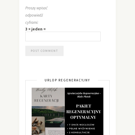
Proszę wpisać
odpowiedź
cyframi:
3 × jeden =
URLOP REGENERACYJNY