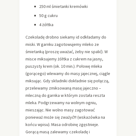
250 ml śmietanki kremówki
50 g cukru
4 żółtka
Czekoladę drobno siekamy id odkładamy do
miski. W garnku zagotowujemy mleko ze
śmietanką (proszę uważać, żeby nie spalić). W
misce miksujemy żółtka z cukrem na jasny,
puszysty krem (ok. 10 min.). Połowę mleka
(gorącego) wlewamy do masy jajecznej, ciągle
miksując. Gdy składniki dokładnie się połączą,
przelewamy zmiksowaną masę jajeczno –
mleczną do garnka w którym została reszta
mleka. Podgrzewamy na wolnym ogniu,
mieszając. Nie wolno masy zagotować
ponieważ może się zważyć!!! (wskazówka na
końcu wpisu). Masa odrobinę zgęstnieje.
Gorącą masą zalewamy czekoladę i