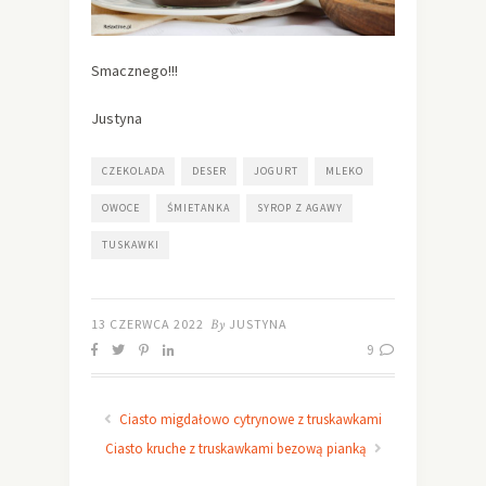
Smacznego!!!
Justyna
CZEKOLADA
DESER
JOGURT
MLEKO
OWOCE
ŚMIETANKA
SYROP Z AGAWY
TUSKAWKI
13 CZERWCA 2022
By
JUSTYNA
9
Ciasto migdałowo cytrynowe z truskawkami
Ciasto kruche z truskawkami bezową pianką