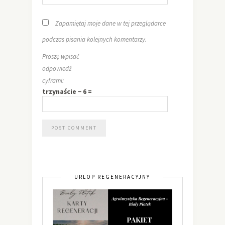
Zapamiętaj moje dane w tej przeglądarce
podczas pisania kolejnych komentarzy.
Proszę wpisać
odpowiedź
cyframi:
trzynaście − 6 =
URLOP REGENERACYJNY