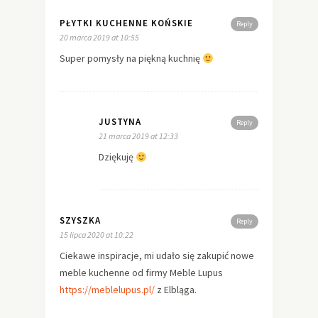
PŁYTKI KUCHENNE KOŃSKIE
Reply
20 marca 2019 at 10:55
Super pomysły na piękną kuchnię
JUSTYNA
Reply
21 marca 2019 at 12:33
Dziękuję
SZYSZKA
Reply
15 lipca 2020 at 10:22
Ciekawe inspiracje, mi udało się zakupić nowe
meble kuchenne od firmy Meble Lupus
https://meblelupus.pl/
z Elbląga.