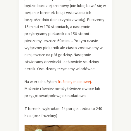
będzie bardziej kremowy (nie lubię bawić się w
owijanie foremek folią i wstawiania ich
bezpośrednio do naczynia z wodą). Pieczemy
15 minut w 170 stopniach, a następnie
przykręcamy piekarnik do 150 stopni i
pieczemy jeszcze 60 minut. Po tym czasie
wyłączmy piekarnik ale ciasto zostawiamy w
nim jeszcze na pół godziny. Następnie
otwieramy drzwiczki i całkowicie studzimy
sernik. Ostudzony trzymamy w lodówce.
Na wierzch użyłam
frużeliny malinowej
.
Możecie również położyć świeże owoce lub
przygotować polewę czekoladową.
Z foremki wykroiłam 24 porcje. Jedna to 240
kcal (bez frużeliny)