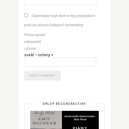
Zapamiętaj moje dane w tej przeglądarce
podczas pisania kolejnych komentarzy.
Proszę wpisać
odpowiedź
cyframi:
sześć − cztery =
URLOP REGENERACYJNY