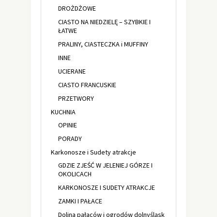
DROŻDŻOWE
CIASTO NA NIEDZIELĘ – SZYBKIE I
ŁATWE
PRALINY, CIASTECZKA i MUFFINY
INNE
UCIERANE
CIASTO FRANCUSKIE
PRZETWORY
KUCHNIA
OPINIE
PORADY
Karkonosze i Sudety atrakcje
GDZIE ZJEŚĆ W JELENIEJ GÓRZE I
OKOLICACH
KARKONOSZE I SUDETY ATRAKCJE
ZAMKI I PAŁACE
Dolina pałaców i ogrodów dolnyśląsk