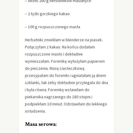
– około 260 g herbatników maślanych
– 2 łyżki gorzkiego kakao
– 100 g rozpuszczonego masła
Herbatniki zmieliłam w blenderze na piasek.
Połączyłam z kakao. Na końcu dodałam
rozpuszczone masło i dokładnie
wymieszałam. Foremkę wyłożyłam papierem
do pieczenia. Masę ciasteczkową
przesypałam do foremki i ugniatałam ją dnem
szklanki, tak żeby dokładnie przylegała do dna
i była równa. Foremkę wstawiłam do
piekarnika nagrzanego do 180 stopni i
podpiekłam 10 minut. Odstawiłam do lekkiego
ostudzenia.
Masa serowa
: