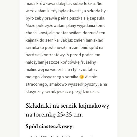
masa krówkowa dalej tak sobie leżała. Nie
wiedziałam kiedy była otwarta, a szkoda by
było żeby prawie pełna puszka się zepsuła.
Może pokrzyżowałam plany wyjadania temu
chochlikowi, ale postanowiłam dorzucić ten
kajmak do sernika. Jak już zmieniłam skład
sernika to postanowiłam zamienić spód na
bardziej kontrastowy. A przed podaniem
nałożyłam jeszcze końcówkę frużeliny
malinowej na wierzch no i tyle zostało z
mojego klasycznego sernika
Ale nic
straconego, smakowo wyszedł pyszny, a na
klasyczny sernik jeszcze przyjdzie czas.
Składniki na sernik kajmakowy
na foremkę 25×25 cm:
Spód ciasteczkowy
: