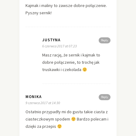
Kajmak i maliny to zawsze dobre połączenie.
Pyszny sernik!
JUSTYNA
Reply
6 czerwca 2017 at 07:23
Masz rację, że sernik i kajmak to
dobre połączenie, to trochę jak
truskawki i czekolada
MONIKA
Reply
9 czerwca 2017 at 14:30
Ostatnio przypadły mi do gustu takie ciasta z
ciasteczkowym spodem
Bardzo polecam i
dzięki za przepis