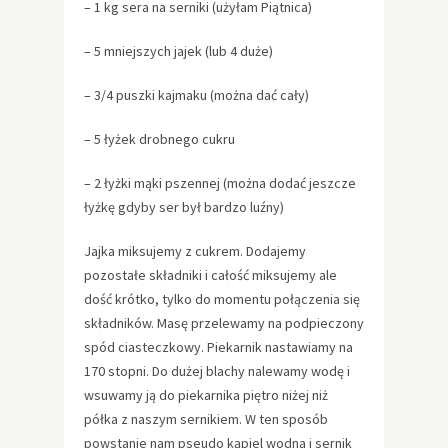
– 1 kg sera na serniki (użyłam Piątnica)
– 5 mniejszych jajek (lub 4 duże)
– 3/4 puszki kajmaku (można dać cały)
– 5 łyżek drobnego cukru
– 2 łyżki mąki pszennej (można dodać jeszcze
łyżkę gdyby ser był bardzo luźny)
Jajka miksujemy z cukrem. Dodajemy
pozostałe składniki i całość miksujemy ale
dość krótko, tylko do momentu połączenia się
składników. Masę przelewamy na podpieczony
spód ciasteczkowy. Piekarnik nastawiamy na
170 stopni. Do dużej blachy nalewamy wodę i
wsuwamy ją do piekarnika piętro niżej niż
półka z naszym sernikiem. W ten sposób
powstanie nam pseudo kąpiel wodna i sernik