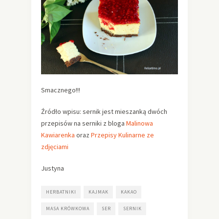
Smacznego!!!
Źródło wpisu: sernik jest mieszanką dwóch
przepisów na serniki z bloga
Malinowa
Kawiarenka
oraz
Przepisy Kulinarne ze
zdjęciami
Justyna
HERBATNIKI
KAJMAK
KAKAO
MASA KRÓWKOWA
SER
SERNIK