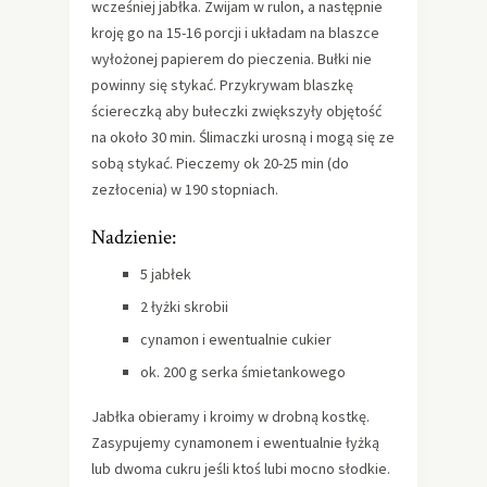
wcześniej jabłka. Zwijam w rulon, a następnie
kroję go na 15-16 porcji i układam na blaszce
wyłożonej papierem do pieczenia. Bułki nie
powinny się stykać. Przykrywam blaszkę
ściereczką aby bułeczki zwiększyły objętość
na około 30 min. Ślimaczki urosną i mogą się ze
sobą stykać. Pieczemy ok 20-25 min (do
zezłocenia) w 190 stopniach.
Nadzienie:
5 jabłek
2 łyżki skrobii
cynamon i ewentualnie cukier
ok. 200 g serka śmietankowego
Jabłka obieramy i kroimy w drobną kostkę.
Zasypujemy cynamonem i ewentualnie łyżką
lub dwoma cukru jeśli ktoś lubi mocno słodkie.