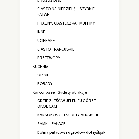
DROŻDŻOWE
CIASTO NA NIEDZIELĘ – SZYBKIE I
ŁATWE
PRALINY, CIASTECZKA i MUFFINY
INNE
UCIERANE
CIASTO FRANCUSKIE
PRZETWORY
KUCHNIA
OPINIE
PORADY
Karkonosze i Sudety atrakcje
GDZIE ZJEŚĆ W JELENIEJ GÓRZE I
OKOLICACH
KARKONOSZE I SUDETY ATRAKCJE
ZAMKI I PAŁACE
Dolina pałaców i ogrodów dolnyśląsk