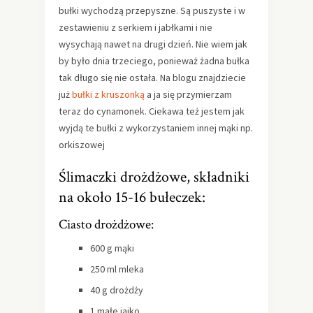
bułki wychodzą przepyszne. Są puszyste i w
zestawieniu z serkiem i jabłkami i nie
wysychają nawet na drugi dzień. Nie wiem jak
by było dnia trzeciego, ponieważ żadna bułka
tak długo się nie ostała. Na blogu znajdziecie
już
bułki z kruszonką
a ja się przymierzam
teraz do cynamonek. Ciekawa też jestem jak
wyjdą te bułki z wykorzystaniem innej mąki np.
orkiszowej
Ślimaczki drożdżowe, składniki
na około 15-16 bułeczek:
Ciasto drożdżowe:
600 g mąki
250 ml mleka
40 g drożdży
1 małe jajko