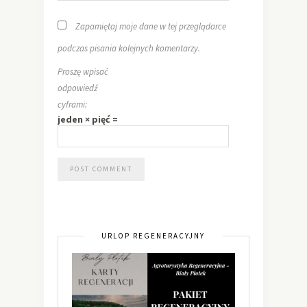
Zapamiętaj moje dane w tej przeglądarce
podczas pisania kolejnych komentarzy.
Proszę wpisać
odpowiedź
cyframi:
jeden × pięć =
URLOP REGENERACYJNY