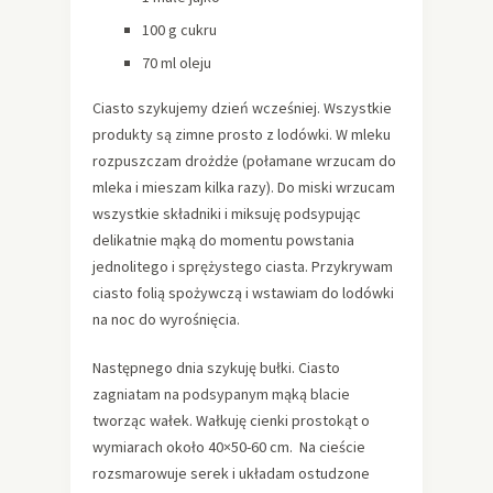
100 g cukru
70 ml oleju
Ciasto szykujemy dzień wcześniej. Wszystkie
produkty są zimne prosto z lodówki. W mleku
rozpuszczam drożdże (połamane wrzucam do
mleka i mieszam kilka razy). Do miski wrzucam
wszystkie składniki i miksuję podsypując
delikatnie mąką do momentu powstania
jednolitego i sprężystego ciasta. Przykrywam
ciasto folią spożywczą i wstawiam do lodówki
na noc do wyrośnięcia.
Następnego dnia szykuję bułki. Ciasto
zagniatam na podsypanym mąką blacie
tworząc wałek. Wałkuję cienki prostokąt o
wymiarach około 40×50-60 cm. Na cieście
rozsmarowuje serek i układam ostudzone