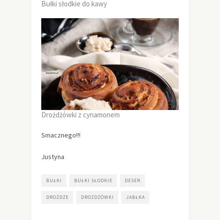
Bułki słodkie do kawy
Drożdżówki z cynamonem
Smacznego!!!
Justyna
BUŁKI
BUŁKI SŁODKIE
DESER
DROŻDŻE
DROŻDŻÓWKI
JABŁKA