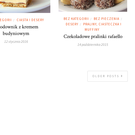
BEZ KATEGORII
BEZ PIECZENIA
/
/
TEGORII
CIASTA I DESERY
/
DESERY
PRALINY, CIASTECZKA I
/
odownik z kremem
MUFFINY
budyniowym
Czekoladowe pralinki rafaello
12 stycznia 2016
14 października 2015
OLDER POSTS