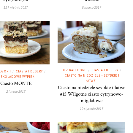
11 kwietnia 2017
8 marca 2017
BEZ KATEGORII
CIASTA I DESERY
/
/
EGORII
CIASTA I DESERY
/
/
CIASTO NA NIEDZIELĘ - SZYBKIE I
EKOLADOWE WYPIEKI
ŁATWE
Ciasto MONTE
Ciasto na niedzielę szybkie i łatwe
2 lutego 2017
#15 Wilgotne ciasto cytrynowo-
migdałowe
19 stycznia 2017