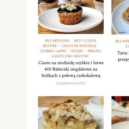
BEZ KATEGORII
BEZY I CIASTA
/
BEZ KAT
BEZOWE
CIASTO NA NIEDZIELĘ -
/
C
SZYBKIE I ŁATWE
DESERY
PRALINY,
/
/
Tarta
CIASTECZKA I MUFFINY
przep
Ciasto na niedzielę szybkie i łatwe
#10 Babeczki migdałowe na
białkach z polewą czekoladową
20 października 2016