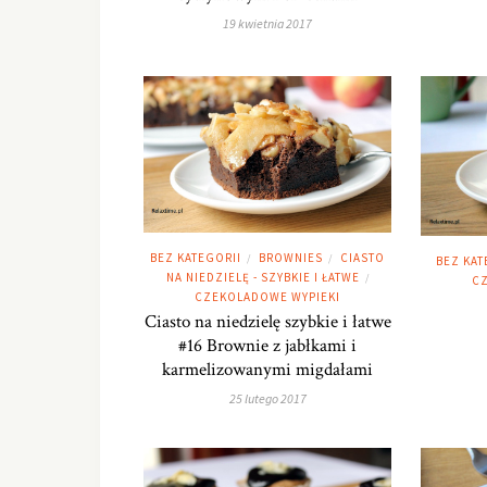
19 kwietnia 2017
BEZ KATEGORII
BROWNIES
CIASTO
/
/
BEZ KAT
NA NIEDZIELĘ - SZYBKIE I ŁATWE
/
CZ
CZEKOLADOWE WYPIEKI
Ciasto na niedzielę szybkie i łatwe
#16 Brownie z jabłkami i
karmelizowanymi migdałami
25 lutego 2017