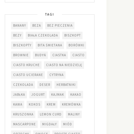
TAGI
BANANY
BEZA
BEZ PIECZENIA
BEZY
BIAŁA CZEKOLADA
BISZKOPT
BISZKOPTY
BITA ŚMIETANA
BORÓWKI
BROWNIE
BUDYŃ
CIASTKA
CIASTO
CIASTO KRUCHE
CIASTO NA NIEDZIELĘ
CIASTO UCIERANE
CYTRYNA
CZEKOLADA
DESER
HERBATNIKI
JABŁKA
JOGURT
KAJMAK
KAKAO
KAWA
KOKOS
KREM
KREMÓWKA
KRUSZONKA
LEMON CURD
MALINY
MASCARPONE
MIGDAŁY
MIÓD
ORZECHY
OWOCE
PROSTE CIASTO