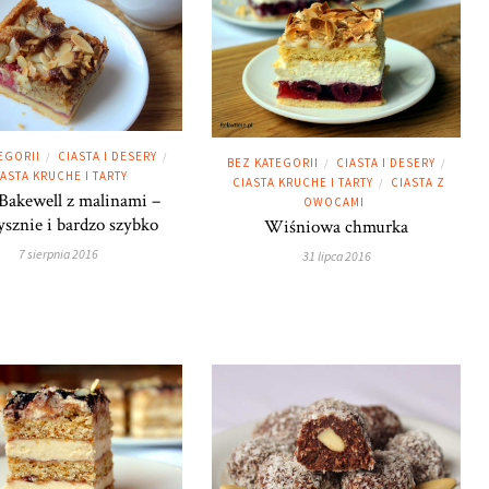
EGORII
CIASTA I DESERY
/
/
BEZ KATEGORII
CIASTA I DESERY
/
/
IASTA KRUCHE I TARTY
CIASTA KRUCHE I TARTY
CIASTA Z
/
 Bakewell z malinami –
OWOCAMI
ysznie i bardzo szybko
Wiśniowa chmurka
7 sierpnia 2016
31 lipca 2016