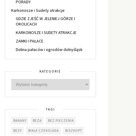
PORADY
Karkonosze i Sudety atrakcje
GDZIE ZJEŚĆ W JELENIEJ GÓRZE I
OKOLICACH
KARKONOSZE I SUDETY ATRAKCJE
ZAMKI I PAŁACE
Dolina pałaców i ogrodów dolnyśląsk
KATEGORIE
TAGI
BANANY
BEZA
BEZ PIECZENIA
BEZY
BIAŁA CZEKOLADA
BISZKOPT