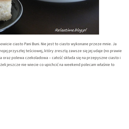
wicie ciasto Pani Buni. Nie jest to ciasto wykonane przeze mnie. Ja
ojej przyszłej teściowej, który zresztą zawsze się jej udaje (no prawie
a oraz polewa czekoladowa – całość składa się na przepyszne ciasto i
żeli jeszcze nie wiecie co upichcić na weekend polecam właśnie to