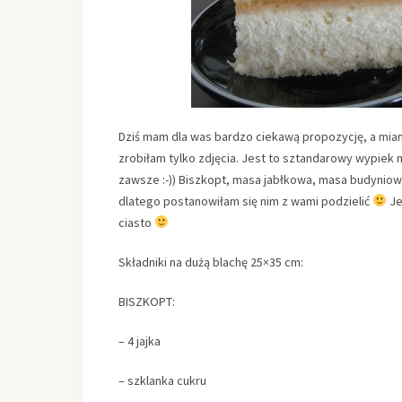
Dziś mam dla was bardzo ciekawą propozycję, a miano
zrobiłam tylko zdjęcia. Jest to sztandarowy wypiek m
zawsze :-)) Biszkopt, masa jabłkowa, masa budyniow
dlatego postanowiłam się nim z wami podzielić
Je
ciasto
Składniki na dużą blachę 25×35 cm:
BISZKOPT:
– 4 jajka
– szklanka cukru