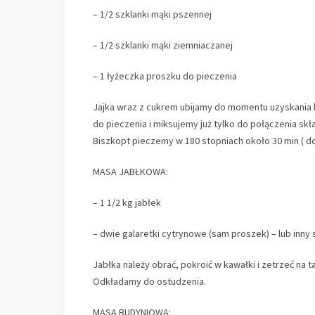
– 1/2 szklanki mąki pszennej
– 1/2 szklanki mąki ziemniaczanej
– 1 łyżeczka proszku do pieczenia
Jajka wraz z cukrem ubijamy do momentu uzyskania b
do pieczenia i miksujemy już tylko do połączenia s
Biszkopt pieczemy w 180 stopniach około 30 min ( 
MASA JABŁKOWA:
– 1 1/2 kg jabłek
– dwie galaretki cytrynowe (sam proszek) – lub inny
Jabłka należy obrać, pokroić w kawałki i zetrzeć na 
Odkładamy do ostudzenia.
MASA BUDYNIOWA: