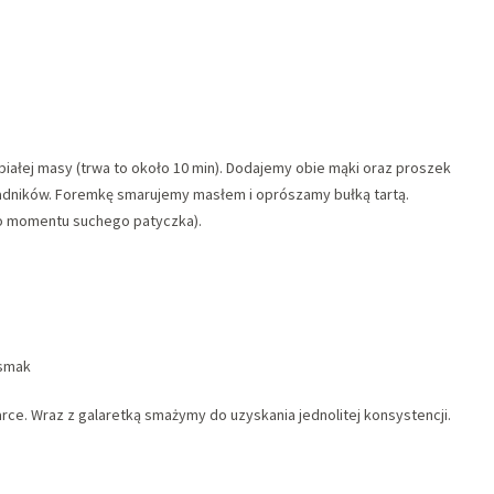
iałej masy (trwa to około 10 min). Dodajemy obie mąki oraz proszek
kładników. Foremkę smarujemy masłem i oprószamy bułką tartą.
do momentu suchego patyczka).
 smak
tarce. Wraz z galaretką smażymy do uzyskania jednolitej konsystencji.