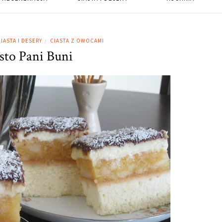
IASTA I DESERY
CIASTA Z OWOCAMI
/
sto Pani Buni