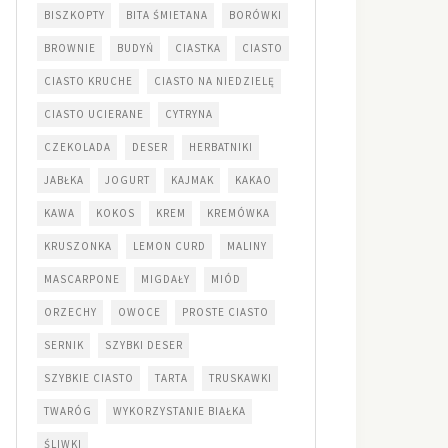
BISZKOPTY
BITA ŚMIETANA
BORÓWKI
BROWNIE
BUDYŃ
CIASTKA
CIASTO
CIASTO KRUCHE
CIASTO NA NIEDZIELĘ
CIASTO UCIERANE
CYTRYNA
CZEKOLADA
DESER
HERBATNIKI
JABŁKA
JOGURT
KAJMAK
KAKAO
KAWA
KOKOS
KREM
KREMÓWKA
KRUSZONKA
LEMON CURD
MALINY
MASCARPONE
MIGDAŁY
MIÓD
ORZECHY
OWOCE
PROSTE CIASTO
SERNIK
SZYBKI DESER
SZYBKIE CIASTO
TARTA
TRUSKAWKI
TWARÓG
WYKORZYSTANIE BIAŁKA
ŚLIWKI