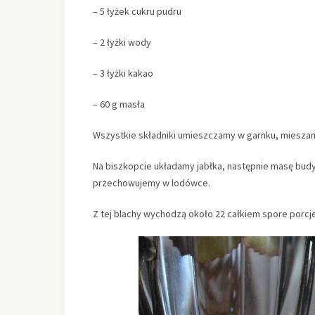
– 5 łyżek cukru pudru
– 2 łyżki wody
– 3 łyżki kakao
– 60 g masła
Wszystkie składniki umieszczamy w garnku, miesza
Na biszkopcie układamy jabłka, następnie masę bud
przechowujemy w lodówce.
Z tej blachy wychodzą około 22 całkiem spore porcje