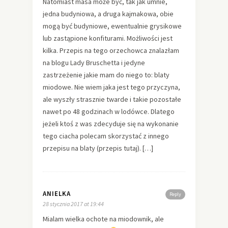
Natomiast masa może być, tak jak umnie,
jedna budyniowa, a druga kajmakowa, obie
mogą być budyniowe, ewentualnie grysikowe
lub zastąpione konfiturami. Możliwości jest
kilka. Przepis na tego orzechowca znalazłam
na blogu Lady Bruschetta i jedyne
zastrzeżenie jakie mam do niego to: blaty
miodowe. Nie wiem jaka jest tego przyczyna,
ale wyszły strasznie twarde i takie pozostałe
nawet po 48 godzinach w lodówce. Dlatego
jeżeli ktoś z was zdecyduje się na wykonanie
tego ciacha polecam skorzystać z innego
przepisu na blaty (przepis tutaj). […]
ANIELKA
Reply
28 stycznia 2017 at 19:44
Mialam wielka ochote na miodownik, ale