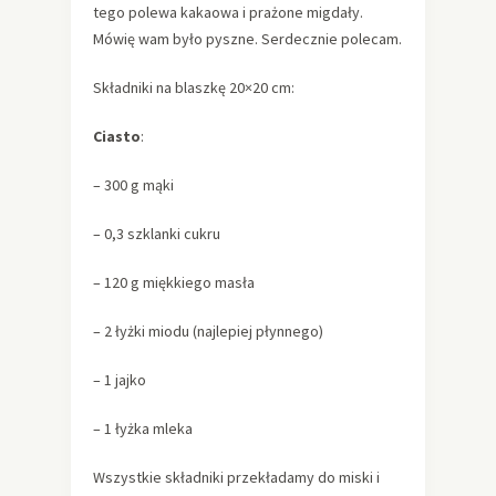
tego polewa kakaowa i prażone migdały.
Mówię wam było pyszne. Serdecznie polecam.
Składniki na blaszkę 20×20 cm:
Ciasto
:
– 300 g mąki
– 0,3 szklanki cukru
– 120 g miękkiego masła
– 2 łyżki miodu (najlepiej płynnego)
– 1 jajko
– 1 łyżka mleka
Wszystkie składniki przekładamy do miski i