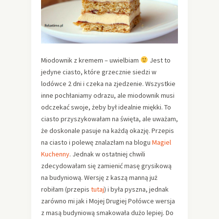
Miodownik z kremem – uwielbiam
Jest to
jedyne ciasto, które grzecznie siedzi w
lodówce 2 dni i czeka na zjedzenie. Wszystkie
inne pochłaniamy odrazu, ale miodownik musi
odczekać swoje, żeby był idealnie miękki. To
ciasto przyszykowałam na święta, ale uważam,
że doskonale pasuje na każdą okazję. Przepis
na ciasto i polewę znalazłam na blogu
Magiel
Kuchenny
. Jednak w ostatniej chwili
zdecydowałam się zamienić masę grysikową
na budyniową. Wersję z kaszą manną już
robiłam (przepis
tutaj
) i była pyszna, jednak
zarówno mi jak i Mojej Drugiej Połówce wersja
z masą budyniową smakowała dużo lepiej. Do