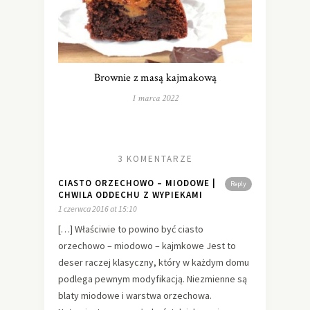
Brownie z masą kajmakową
1 marca 2022
3 KOMENTARZE
CIASTO ORZECHOWO – MIODOWE |
Reply
CHWILA ODDECHU Z WYPIEKAMI
1 czerwca 2016 at 15:10
[…] Właściwie to powino być ciasto
orzechowo – miodowo – kajmkowe Jest to
deser raczej klasyczny, który w każdym domu
podlega pewnym modyfikacją. Niezmienne są
blaty miodowe i warstwa orzechowa.