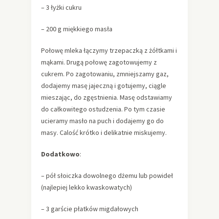
– 3 łyżki cukru
– 200 g miękkiego masła
Połowę mleka łączymy trzepaczką z żółtkami i
mąkami. Drugą połowę zagotowujemy z
cukrem. Po zagotowaniu, zmniejszamy gaz,
dodajemy masę jajeczną i gotujemy, ciągle
mieszając, do zgęstnienia. Masę odstawiamy
do całkowitego ostudzenia. Po tym czasie
ucieramy masło na puch i dodajemy go do
masy. Calość krótko i delikatnie miskujemy.
Dodatkowo
:
– pół słoiczka dowolnego dżemu lub powideł
(najlepiej lekko kwaskowatych)
– 3 garście płatków migdałowych