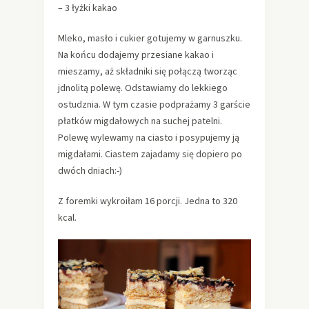
– 3 łyżki kakao
Mleko, masło i cukier gotujemy w garnuszku.
Na końcu dodajemy przesiane kakao i
mieszamy, aż składniki się połączą tworząc
jdnolitą polewę. Odstawiamy do lekkiego
ostudznia. W tym czasie podprażamy 3 garście
płatków migdałowych na suchej patelni.
Polewę wylewamy na ciasto i posypujemy ją
migdałami. Ciastem zajadamy się dopiero po
dwóch dniach:-)
Z foremki wykroiłam 16 porcji. Jedna to 320
kcal.