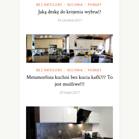
BEZ KATEGORII
KUCHNIA
PORADY
/
/
Jaką deskę do krojenia wybrać?
16 czerwca 2017
BEZ KATEGORII
KUCHNIA
PORADY
/
/
Metamorfoza kuchni bez kucia kafli??? To
jest możliwe!!!
29 maja 2017