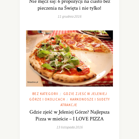
Nie męcz się: 6 propozycji na ciasto bez
pieczenia na Święta i nie tylko!
11 grudnia 2016
BEZ KATEGORII
GDZIE ZJEŚĆ W JELENIEJ
/
GÓRZE I OKOLICACH
KARKONOSZE I SUDETY
/
ATRAKCJE
Gdzie zjeść w Jeleniej Górze? Najlepsza
Pizza w mieście – I LOVE PIZZA
13 listopada 2016