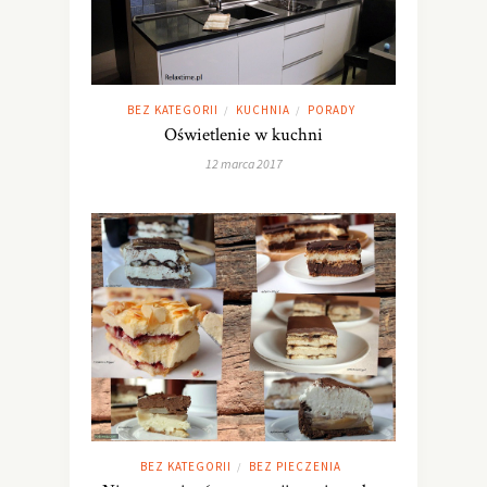
BEZ KATEGORII
KUCHNIA
PORADY
/
/
Oświetlenie w kuchni
12 marca 2017
BEZ KATEGORII
BEZ PIECZENIA
/