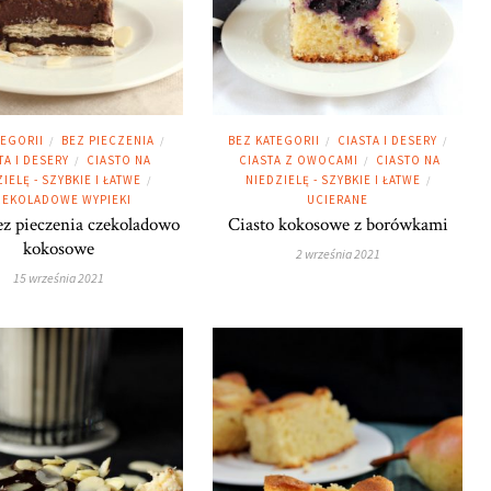
TEGORII
BEZ PIECZENIA
BEZ KATEGORII
CIASTA I DESERY
/
/
/
/
TA I DESERY
CIASTO NA
CIASTA Z OWOCAMI
CIASTO NA
/
/
IELĘ - SZYBKIE I ŁATWE
NIEDZIELĘ - SZYBKIE I ŁATWE
/
/
EKOLADOWE WYPIEKI
UCIERANE
ez pieczenia czekoladowo
Ciasto kokosowe z borówkami
kokosowe
2 września 2021
15 września 2021