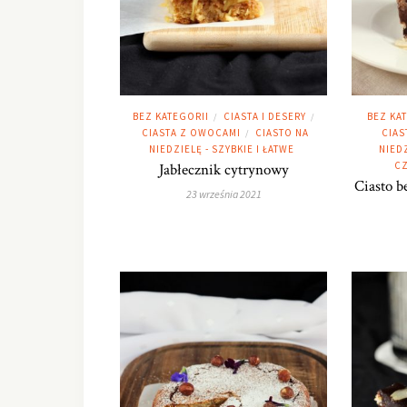
BEZ KATEGORII
CIASTA I DESERY
BEZ KA
/
/
CIASTA Z OWOCAMI
CIASTO NA
CIAS
/
NIEDZIELĘ - SZYBKIE I ŁATWE
NIEDZ
CZ
Jabłecznik cytrynowy
Ciasto b
23 września 2021