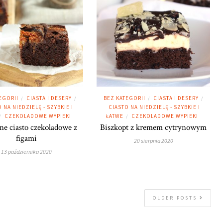
EGORII
CIASTA I DESERY
BEZ KATEGORII
CIASTA I DESERY
/
/
/
/
 NA NIEDZIELĘ - SZYBKIE I
CIASTO NA NIEDZIELĘ - SZYBKIE I
CZEKOLADOWE WYPIEKI
ŁATWE
CZEKOLADOWE WYPIEKI
/
/
ne ciasto czekoladowe z
Biszkopt z kremem cytrynowym
figami
20 sierpnia 2020
13 października 2020
OLDER POSTS