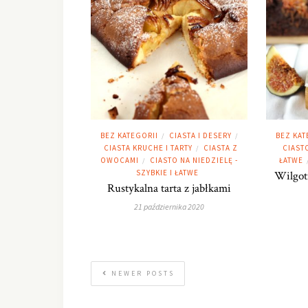
BEZ KATEGORII
CIASTA I DESERY
BEZ KAT
/
/
CIASTA KRUCHE I TARTY
CIASTA Z
CIASTO
/
OWOCAMI
CIASTO NA NIEDZIELĘ -
ŁATWE
/
SZYBKIE I ŁATWE
Wilgot
Rustykalna tarta z jabłkami
21 października 2020
NEWER POSTS