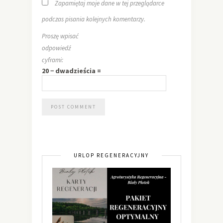
Zapamiętaj moje dane w tej przeglądarce
podczas pisania kolejnych komentarzy.
Proszę wpisać
odpowiedź
cyframi:
20 − dwadzieścia =
URLOP REGENERACYJNY