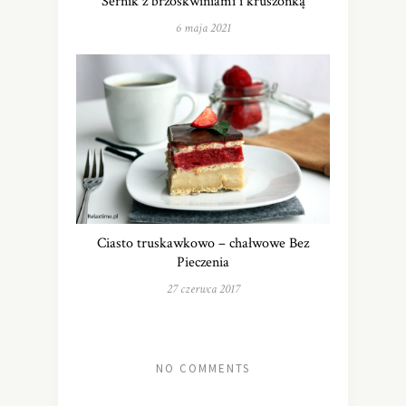
Sernik z brzoskwiniami i kruszonką
6 maja 2021
Ciasto truskawkowo – chałwowe Bez
Pieczenia
27 czerwca 2017
NO COMMENTS