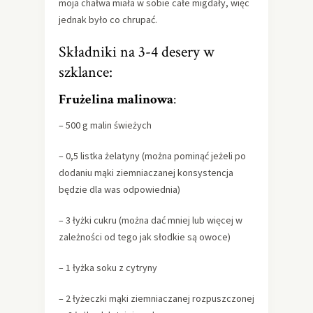
moja chałwa miała w sobie całe migdały, więc
jednak było co chrupać.
Składniki na 3-4 desery w
szklance:
Frużelina malinowa
:
– 500 g malin świeżych
– 0,5 listka żelatyny (można pominąć jeżeli po
dodaniu mąki ziemniaczanej konsystencja
będzie dla was odpowiednia)
– 3 łyżki cukru (można dać mniej lub więcej w
zależności od tego jak słodkie są owoce)
– 1 łyżka soku z cytryny
– 2 łyżeczki mąki ziemniaczanej rozpuszczonej