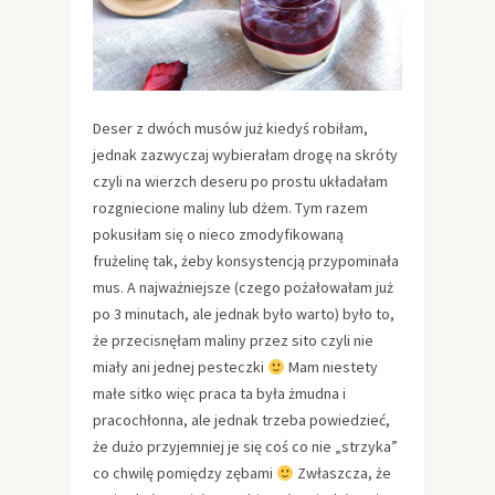
Deser z dwóch musów już kiedyś robiłam,
jednak zazwyczaj wybierałam drogę na skróty
czyli na wierzch deseru po prostu układałam
rozgniecione maliny lub dżem. Tym razem
pokusiłam się o nieco zmodyfikowaną
frużelinę tak, żeby konsystencją przypominała
mus. A najważniejsze (czego pożałowałam już
po 3 minutach, ale jednak było warto) było to,
że przecisnęłam maliny przez sito czyli nie
miały ani jednej pesteczki
Mam niestety
małe sitko więc praca ta była żmudna i
pracochłonna, ale jednak trzeba powiedzieć,
że dużo przyjemniej je się coś co nie „strzyka”
co chwilę pomiędzy zębami
Zwłaszcza, że