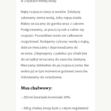
w 2 łyżkach letniej wody
Mąkę rozpuszczamy w wodzie. Żelatynę
zalewamy zimna wodą, żeby napęczniała.
Maliny wrzucamy do garnka wraz z cukrem.
Podgrzewamy, aż puszczą sok a cukier się
rozpuści. Pozwoliłam moim sie całkowicie
rozgotować. Dodajemy cytrynę i wodę z mąką,
dobrze mieszamy i doprowadzamy do
wrzenia. Zdejmujemy z palnika i po chwili (nie
do wrzątku) wrzucamy do owoców żelatynę.
Mieszamy dokładnie do jej rozpuszczenia. Nie
wolno już w tym momencie gotować owoców.
Odstawiamy do ostudzenia.
Mus chałwowy
:
– 250 ml śmietanki kremówki 30%
– 300 g chałwy (moja była z całymi migdałami)