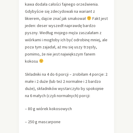
kawa dodała całości fajnego orzeźwienia.
Gdybyście się zdecydowali na wariant z
likierem, dajcie znać jak smakował
Fakt jest
jeden: deser wyszedł naprawdę bardzo
pyszny. Według mojego męża zaszalałam z
wiórkami i mogłoby ich być odrobinę mniej, ale
poza tym zajadał, aż mu się uszy trzęsły,
pomimo, że nie jest największym fanem
kokosu
Składniki na 4 do 6 porcji – zrobiłam 4 porcje: 2
małe i 2 duże (lub też 2 normalne i 2 bardzo
duże), składników wystarczyło by spokojnie
na 6 małych (czyli normalnych) porcji:
– 80 g wiórek kokosowych
– 250 g mascarpone