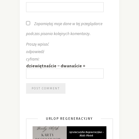
Zapamiętaj moje dane w tej przeglądarce
podczas pisania kolejnych komentarzy.
Proszę wpisać
odpowiedź
cyframi:
dziewiętnaście − dwanaście =
URLOP REGENERACYJNY