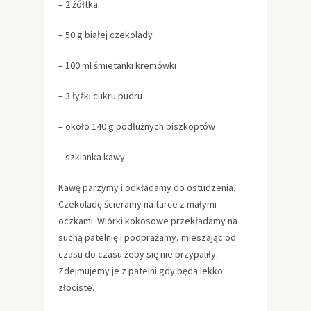
– 2 żółtka
– 50 g białej czekolady
– 100 ml śmietanki kremówki
– 3 łyżki cukru pudru
– około 140 g podłużnych biszkoptów
– szklanka kawy
Kawę parzymy i odkładamy do ostudzenia.
Czekoladę ścieramy na tarce z małymi
oczkami. Wiórki kokosowe przekładamy na
suchą patelnię i podprażamy, mieszając od
czasu do czasu żeby się nie przypaliły.
Zdejmujemy je z patelni gdy będą lekko
złociste.