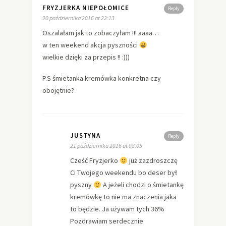
FRYZJERKA NIEPOŁOMICE
Reply
20 października 2016 at 22:13
Oszalałam jak to zobaczyłam !!! aaaa…
w ten weekend akcja pyszności
wielkie dzięki za przepis !! :)))
P.S śmietanka kremówka konkretna czy
obojętnie?
JUSTYNA
Reply
21 października 2016 at 08:05
Cześć Fryzjerko
już zazdroszczę
Ci Twojego weekendu bo deser był
pyszny
A jeżeli chodzi o śmietankę
kremówkę to nie ma znaczenia jaka
to będzie. Ja używam tych 36%
Pozdrawiam serdecznie