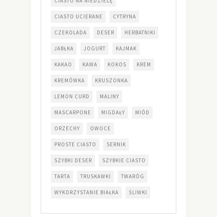
CIASTO NA NIEDZIELĘ
CIASTO UCIERANE
CYTRYNA
CZEKOLADA
DESER
HERBATNIKI
JABŁKA
JOGURT
KAJMAK
KAKAO
KAWA
KOKOS
KREM
KREMÓWKA
KRUSZONKA
LEMON CURD
MALINY
MASCARPONE
MIGDAŁY
MIÓD
ORZECHY
OWOCE
PROSTE CIASTO
SERNIK
SZYBKI DESER
SZYBKIE CIASTO
TARTA
TRUSKAWKI
TWARÓG
WYKORZYSTANIE BIAŁKA
ŚLIWKI