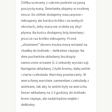
Żółtka ucieramy z cukrem pudrem na jasną
puszystą masę. Śmietankę ubijamy w osobnej
misce. Do żółtek dodajemy mascarpone i
miksujemy ale bardzo krótko i na wolnych
obrotach, żeby masa nie zrobiła się zbyt
płynna. Na końcu dodajemy bitą śmietanę i
jeszcze raz krótko miksujemy. Przed
„złożeniem” deseru można masę wstawić na
chwilkę do lodówki – delikatnie stężeje. Na
dnie pucharków układamy biszkopty
namoczone w kawie (1-2 sekundy wystarczą).
Następnie układamy 2 łyżki kremu, dalej wiórki
i starta czekolada. Warstwy powtarzamy. W
wierzchniej warstwie zamieniłam czekoladę z
wiórkami, tak aby to wiórki były na wierzchu.
Deser wkładamy na 2-3 godziny do lodówki.
Krem stężeje, ale nadal będzie miękki i
delikatny.