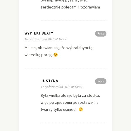
Był naprawdę pyszny, więc
serdecznie polecam. Pozdrawiam
WYPIEKI BEATY
Reply
16 października 2016 at 16:17
Mniam, obawiam się, że wybrałabym tą
wieeelką porcję
JUSTYNA
Reply
17 października 2016 at 13:42
Była wielka ale nie była za słodka,
więc po zjedzeniu pozostawał na
twarzy tylko uśmiech