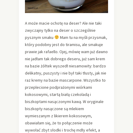
A może macie ochotę na deser? Ale nie taki
zwyczajny tylko na deser o szczególnie
pysznym smaku
Mam tu na myśli przysmak,
który podobny jest do tiramisu, ale smakuje
prawie jak rafaello. Ojej, mówię wam już dawno
nie jadłam tak dobrego deseru, już sam krem
na bazie żółtek wyszedł niesamowity: bardzo
delikatny, puszysty i nie był taki tłusty, jak nie
raz kremy na bazie mascarpone. Wszystko to
przeplecione podprażonymi wiórkami
kokosowymi, startą białą czekoladą i
biszkoptami nasączonymi kawą. W oryginale
biszkopty nasączone są mlekiem
wymieszanym z likierem kokosowym,
obawiałam się, że to połączenie może
wywołać zbyt słodki i trochę mdły efekt, a