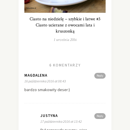
Ciasto na niedzielę – szybkie i łatwe #3
Ciasto ucierane z owocami lata i
kruszonką
1 września 2016
6 KOMENTARZY
MAGDALENA
Reply
16 października 2016 at 08:43
bardzo smakowity deser:)
JUSTYNA
Reply
17 października 2016 at 13:42