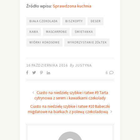
Źródło wpisu:
Sprawdzona kuchnia
BIAŁA CZEKOLADA
BISZKOPTY
DESER
KAWA
MASCARPONE
ŚMIETANKA
WIÓRKI KOKOSOWE
WYKORZYSTANIE ŻÓŁTEK
16 PAŹDZIERNIKA 2016
By
JUSTYNA
6
Ciasto na niedzielę szybkie i łatwe #9 Tarta
cytrynowa z serem i kawałkami czekolady
Ciasto na niedzielę szybkie i łatwe #10 Babeczki
migdałowe na białkach z polewą czekoladową