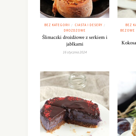
BEZ KATEGORII
CIASTA I DESERY
BEZ K
/
/
DROŻDŻOWE
BEZOWE
Ślimaczki drożdżowe z serkiem i
Kokosa
jabłkami
16 stycznia 2024