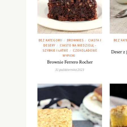
BEZ KATEGORII
BROWNIES
CIASTA I
BEZ KAT
/
/
DESERY
CIASTO NA NIEDZIELĘ -
/
SZYBKIE I ŁATWE
CZEKOLADOWE
/
Deser z 
WYPIEKI
Brownie Ferrero Rocher
31 października 2023