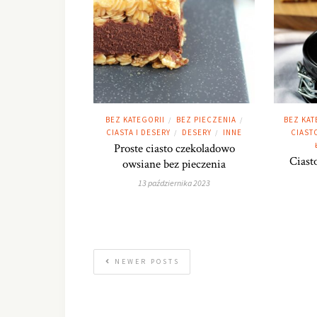
BEZ KATEGORII
BEZ PIECZENIA
BEZ KAT
/
/
CIASTA I DESERY
DESERY
INNE
CIASTO
/
/
Proste ciasto czekoladowo
Ciast
owsiane bez pieczenia
13 października 2023
NEWER POSTS