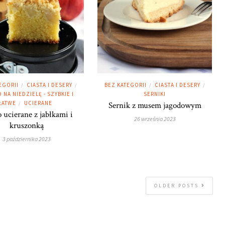
EGORII
CIASTA I DESERY
BEZ KATEGORII
CIASTA I DESERY
/
/
/
/
 NA NIEDZIELĘ - SZYBKIE I
SERNIKI
ŁATWE
UCIERANE
/
Sernik z musem jagodowym
o ucierane z jabłkami i
26 września 2023
kruszonką
3 października 2023
OLDER POSTS