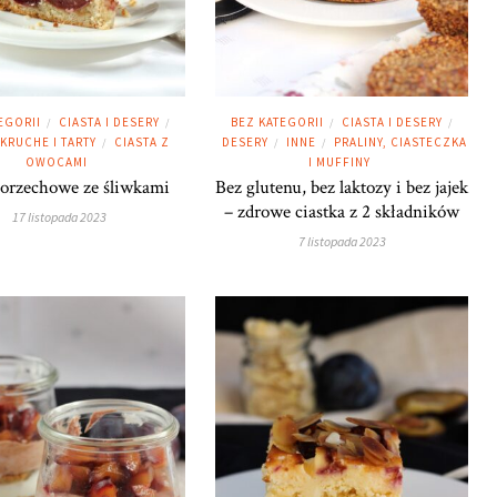
EGORII
CIASTA I DESERY
BEZ KATEGORII
CIASTA I DESERY
/
/
/
/
 KRUCHE I TARTY
CIASTA Z
DESERY
INNE
PRALINY, CIASTECZKA
/
/
/
OWOCAMI
I MUFFINY
 orzechowe ze śliwkami
Bez glutenu, bez laktozy i bez jajek
– zdrowe ciastka z 2 składników
17 listopada 2023
7 listopada 2023