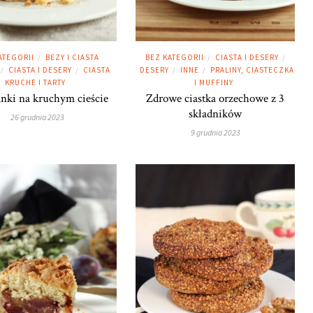
ATEGORII
BEZY I CIASTA
BEZ KATEGORII
CIASTA I DESERY
/
/
/
CIASTA I DESERY
CIASTA
DESERY
INNE
PRALINY, CIASTECZKA
/
/
/
/
KRUCHE I TARTY
I MUFFINY
nki na kruchym cieście
Zdrowe ciastka orzechowe z 3
składników
26 grudnia 2023
9 grudnia 2023