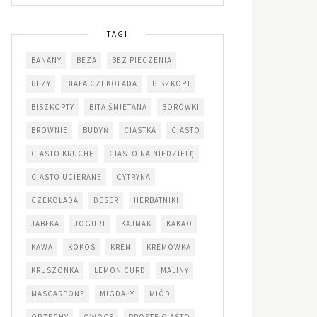
TAGI
BANANY
BEZA
BEZ PIECZENIA
BEZY
BIAŁA CZEKOLADA
BISZKOPT
BISZKOPTY
BITA ŚMIETANA
BORÓWKI
BROWNIE
BUDYŃ
CIASTKA
CIASTO
CIASTO KRUCHE
CIASTO NA NIEDZIELĘ
CIASTO UCIERANE
CYTRYNA
CZEKOLADA
DESER
HERBATNIKI
JABŁKA
JOGURT
KAJMAK
KAKAO
KAWA
KOKOS
KREM
KREMÓWKA
KRUSZONKA
LEMON CURD
MALINY
MASCARPONE
MIGDAŁY
MIÓD
ORZECHY
OWOCE
PROSTE CIASTO