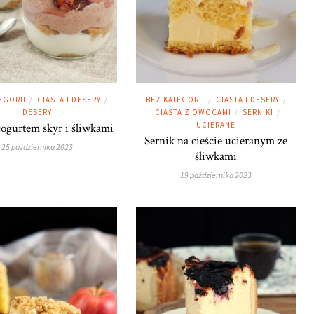
EGORII
CIASTA I DESERY
BEZ KATEGORII
CIASTA I DESERY
/
/
/
/
DESERY
CIASTA Z OWOCAMI
SERNIKI
/
/
UCIERANE
jogurtem skyr i śliwkami
Sernik na cieście ucieranym ze
25 października 2023
śliwkami
19 października 2023