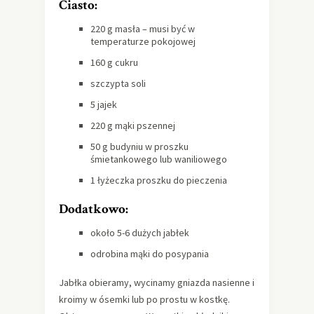
Ciasto:
220 g masła – musi być w
temperaturze pokojowej
160 g cukru
szczypta soli
5 jajek
220 g mąki pszennej
50 g budyniu w proszku
śmietankowego lub waniliowego
1 łyżeczka proszku do pieczenia
Dodatkowo:
około 5-6 dużych jabłek
odrobina mąki do posypania
Jabłka obieramy, wycinamy gniazda nasienne i
kroimy w ósemki lub po prostu w kostkę.