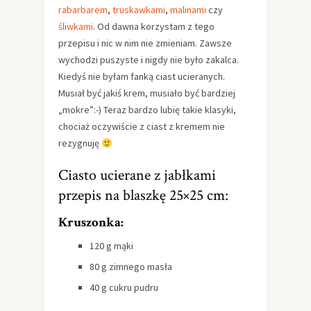
rabarbarem
,
truskawkami
,
malinami
czy
śliwkami
. Od dawna korzystam z tego
przepisu i nic w nim nie zmieniam. Zawsze
wychodzi puszyste i nigdy nie było zakalca.
Kiedyś nie byłam fanką ciast ucieranych.
Musiał być jakiś krem, musiało być bardziej
„mokre”:-) Teraz bardzo lubię takie klasyki,
chociaż oczywiście z ciast z kremem nie
rezygnuję
Ciasto ucierane z jabłkami
przepis na blaszkę 25×25 cm:
Kruszonka:
120 g mąki
80 g zimnego masła
40 g cukru pudru