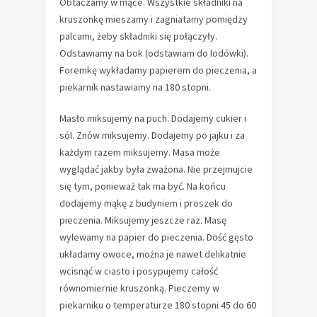
Obtaczamy w mące. Wszystkie składniki na
kruszonkę mieszamy i zagniatamy pomiędzy
palcami, żeby składniki się połączyły.
Odstawiamy na bok (odstawiam do lodówki).
Foremkę wykładamy papierem do pieczenia, a
piekarnik nastawiamy na 180 stopni.
Masło miksujemy na puch. Dodajemy cukier i
sól. Znów miksujemy. Dodajemy po jajku i za
każdym razem miksujemy. Masa może
wyglądać jakby była zważona. Nie przejmujcie
się tym, ponieważ tak ma być. Na końcu
dodajemy mąkę z budyniem i proszek do
pieczenia. Miksujemy jeszcze raz. Masę
wylewamy na papier do pieczenia. Dość gęsto
układamy owoce, można je nawet delikatnie
wcisnąć w ciasto i posypujemy całość
równomiernie kruszonką. Pieczemy w
piekarniku o temperaturze 180 stopni 45 do 60