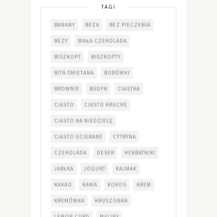
TAGI
BANANY
BEZA
BEZ PIECZENIA
BEZY
BIAŁA CZEKOLADA
BISZKOPT
BISZKOPTY
BITA ŚMIETANA
BORÓWKI
BROWNIE
BUDYŃ
CIASTKA
CIASTO
CIASTO KRUCHE
CIASTO NA NIEDZIELĘ
CIASTO UCIERANE
CYTRYNA
CZEKOLADA
DESER
HERBATNIKI
JABŁKA
JOGURT
KAJMAK
KAKAO
KAWA
KOKOS
KREM
KREMÓWKA
KRUSZONKA
LEMON CURD
MALINY