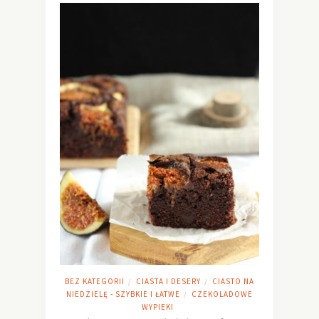
BEZ KATEGORII
CIASTA I DESERY
CIASTO NA
/
/
NIEDZIELĘ - SZYBKIE I ŁATWE
CZEKOLADOWE
/
WYPIEKI