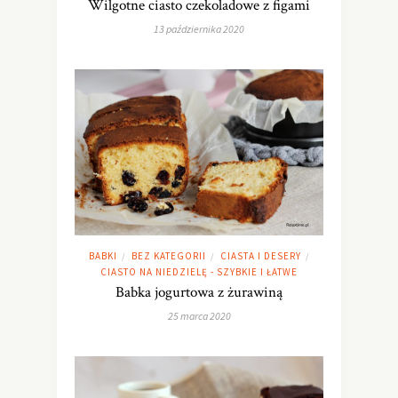
Wilgotne ciasto czekoladowe z figami
13 października 2020
BABKI
BEZ KATEGORII
CIASTA I DESERY
/
/
/
CIASTO NA NIEDZIELĘ - SZYBKIE I ŁATWE
Babka jogurtowa z żurawiną
25 marca 2020