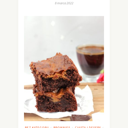
8 marca 2022
BEZ KATEGORII
BROWNIES
CIASTA I DESERY
/
/
/