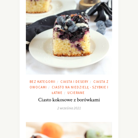
BEZ KATEGORII
CIASTA I DESERY
CIASTA Z
/
/
OWOCAMI
CIASTO NA NIEDZIELĘ - SZYBKIE I
/
ŁATWE
UCIERANE
/
Ciasto kokosowe z borówkami
2 września 2021