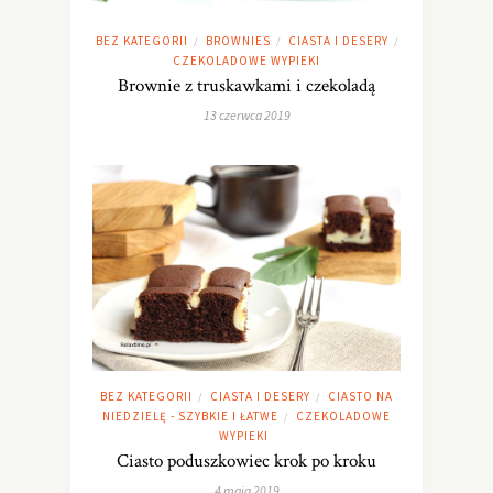
BEZ KATEGORII
BROWNIES
CIASTA I DESERY
/
/
/
CZEKOLADOWE WYPIEKI
Brownie z truskawkami i czekoladą
13 czerwca 2019
BEZ KATEGORII
CIASTA I DESERY
CIASTO NA
/
/
NIEDZIELĘ - SZYBKIE I ŁATWE
CZEKOLADOWE
/
WYPIEKI
Ciasto poduszkowiec krok po kroku
4 maja 2019