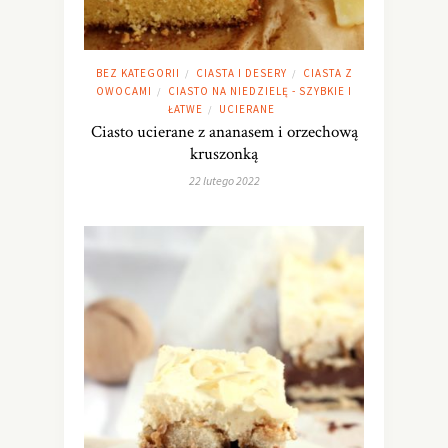
BEZ KATEGORII
CIASTA I DESERY
CIASTA Z
/
/
OWOCAMI
CIASTO NA NIEDZIELĘ - SZYBKIE I
/
ŁATWE
UCIERANE
/
Ciasto ucierane z ananasem i orzechową
kruszonką
22 lutego 2022