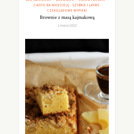
CIASTO NA NIEDZIELĘ - SZYBKIE I ŁATWE
/
CZEKOLADOWE WYPIEKI
Brownie z masą kajmakową
1 marca 2022